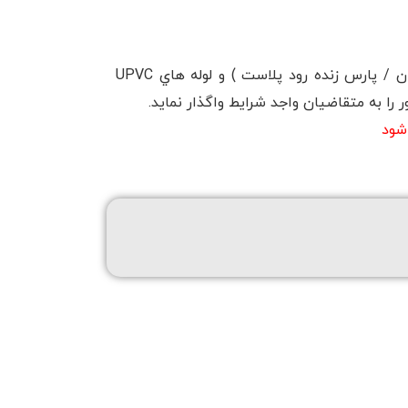
یکم در نظر دارد تأمين لوله هاي UPVC فاضلابي ( از برندهاي سپند پليمر سمنان / پارس زنده رود پلاست ) و لوله هاي UPVC
 را به متقاضیان واجد شرایط واگذار نماید.
شود