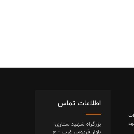
اطلاعات تماس
ات
هد
بزرگراه شهید ستاری-
بلوار فردوس غرب - خ