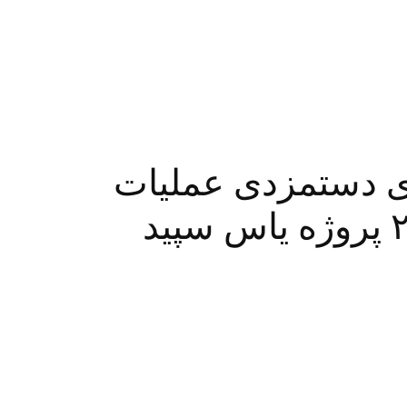
ای دستمزدی عمليات
نماسازی بلوك ١-٢D پروژه ياس سپيد