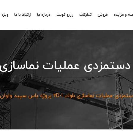
ه و مزایده
فروش
تدارکات
رزرو نوبت
درباره ما
ارتباط با ما
ویژه 
يات نماسازی بلوك ١-٢D پروژه ياس سپيد واوان