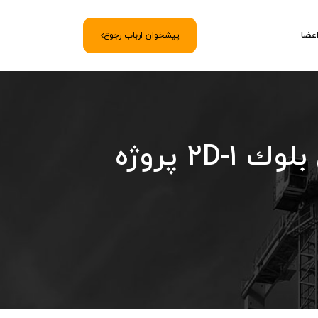
اعضا
پیشخوان ارباب رجوع
اسناد مناقصه اجرای دستمزدی عمليات نماسازی بلوك ١-٢D پروژه