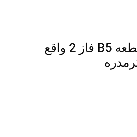
جدول انباری های قطعه B5 فاز 2 واقع
رمدره