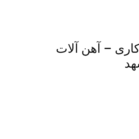
اری – آهن آلات
هد