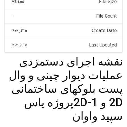
File Size
1.55 MB
File Count
۱
Create Date
۵ آذر ۱۴۰۲
Last Updated
۵ آذر ۱۴۰۲
نقشه اجرای دستمزدی
عملیات دیوار چینی و وال
پست بلوکهای ساختمانی
2D و 1-2Dپروژه یاس
سپید واوان