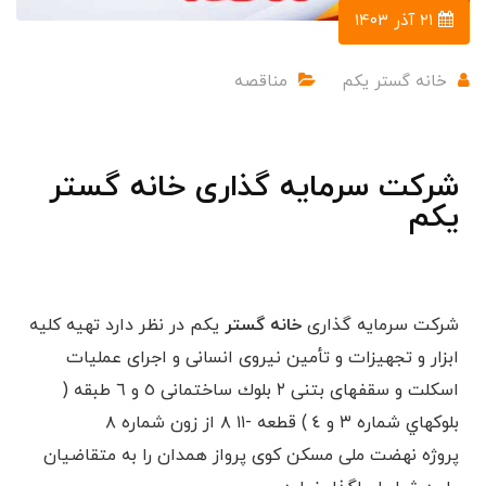
۲۱ آذر ۱۴۰۳
خانه گستر یکم
مناقصه
شرکت سرمایه گذاری خانه گستر
یکم
شرکت سرمایه گذاری
خانه گستر
یکم در نظر دارد
تهيه كليه
ابزار و تجهيزات و تأمين نيروی انسانی و اجرای عمليات
اسكلت و
سقفهای بتنی ٢ بلوك ساختمانی ٥ و ٦ طبقه (
بلوكهاي شماره ٣ و ٤ ) قطعه -١١ ٨ از زون شماره ٨
پروژه
نهضت ملی مسكن كوی پرواز همدان
را به متقاضیان