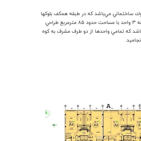
يدر سنندج در زمینی به مساحت۴۸۸۷ متر مربع دارای ۱۴ طبقه با زیر بنای کل ۲۲۰۲۰ متر مربع مشتمل بر ۳ بلوك ساختماني مي‌باشد كه در طبقه همكف بلوكها
واحدهاي تجاري با زيربناي مفيد حدود ۲۵۰۰ مترمربع طراحي گرديده. بلوك مياني شامل ۲۷ واحد اداري كه در هر طبقه ۳ واحد با مساحت حدود ۸۵ مترمربع طراحي
۷۲ واحد مسكوني دو، سه و چهارخوابه با زيربناي حدود ۱۲۰ تا ۲۳۰ مترمربع مي‌باشد كه تمامي واحدها از دو طرف مشرف به كوه