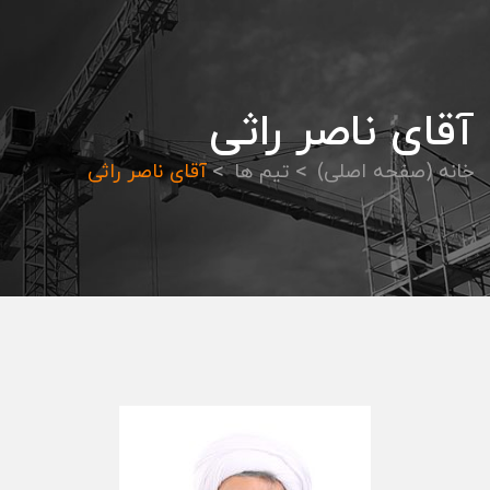
آقای ناصر راثی
خانه (صفحه اصلی)
تیم ها
آقای ناصر راثی