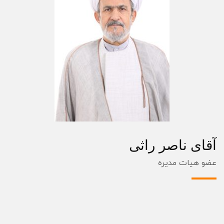
آقای ناصر راثی
عضو هیات مدیره